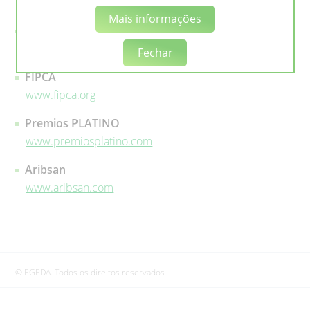
www.egeda.es
Mais informações
MPLC
www.mplc.org
Fechar
FIPCA
www.fipca.org
Premios PLATINO
www.premiosplatino.com
Aribsan
www.aribsan.com
© EGEDA. Todos os direitos reservados