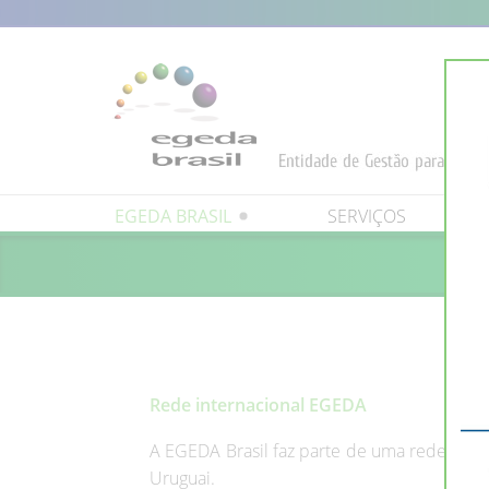
EGEDA BRASIL
SERVIÇOS
A
Quem Somos
Publicações
Missão
Valores
Instituições e orga
Antipirataria
Quem pode
Rede internacional EGEDA
A EGEDA Brasil faz parte de uma rede inter
Uruguai.