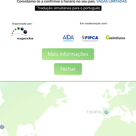
ericanos são associados à EGEDA por meio desta rede internacio
 com escritório em Los Angeles (EGEDA EUA), cuja missão é
 indústria audiovisual estadunidense e a ibero-americana.
Mais informações
Fechar