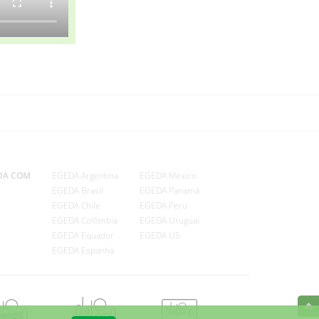
DA COM
EGEDA Argentina
EGEDA México
EGEDA Brasil
EGEDA Panamá
EGEDA Chile
EGEDA Peru
EGEDA Colômbia
EGEDA Uruguai
EGEDA Equador
EGEDA US
EGEDA Espanha