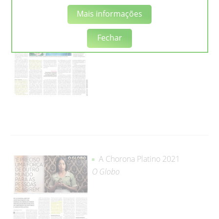
PAULO
Mais informações
Fechar
A Chorona Platino 2021
O Globo