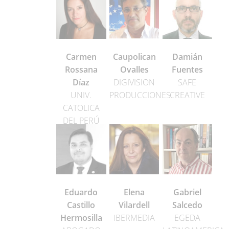
Carmen
Caupolican
Damián
Rossana
Ovalles
Fuentes
Díaz
DIGIVISION
SAFE
UNIV.
PRODUCCIONES
CREATIVE
CATOLICA
DEL PERÚ
Eduardo
Elena
Gabriel
Castillo
Vilardell
Salcedo
Hermosilla
IBERMEDIA
EGEDA