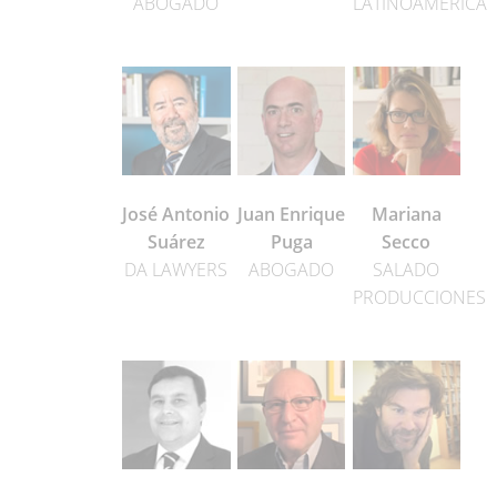
ABOGADO
LATINOAMERICA
José Antonio
Juan Enrique
Mariana
Suárez
Puga
Secco
DA LAWYERS
ABOGADO
SALADO
PRODUCCIONES