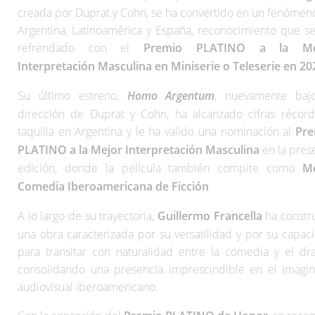
creada por Duprat y Cohn, se ha convertido en un fenómen
Argentina, Latinoamérica y España, reconocimiento que se
refrendado con el
Premio PLATINO a la Me
Interpretación Masculina
en Miniserie o Teleserie en 20
Su último estreno,
Homo Argentum
, nuevamente baj
dirección de Duprat y Cohn, ha alcanzado cifras récor
taquilla en Argentina y le ha valido una nominación al
Pre
PLATINO a la Mejor Interpretación Masculina
en la pres
edición, donde la película también compite como
Me
Comedia Iberoamericana de Ficción
.
A lo largo de su trayectoria,
Guillermo Francella
ha constr
una obra caracterizada por su versatilidad y por su capac
para transitar con naturalidad entre la comedia y el dr
consolidando una presencia imprescindible en el imagin
audiovisual iberoamericano.