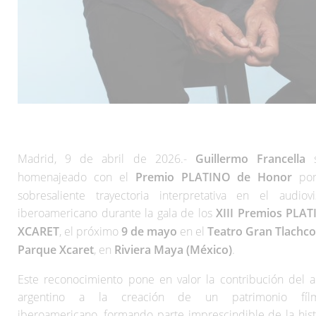
Madrid, 9 de abril de 2026.-
Guillermo Francella
s
homenajeado con el
Premio PLATINO de Honor
por
sobresaliente trayectoria interpretativa en el audiovi
iberoamericano durante la gala de los
XIII Premios PLA
XCARET
, el próximo
9 de mayo
en el
Teatro Gran Tlachco
Parque Xcaret
, en
Riviera Maya (México)
.
Este reconocimiento pone en valor la contribución del a
argentino a la creación de un patrimonio fílm
iberoamericano, formando parte imprescindible de la hist