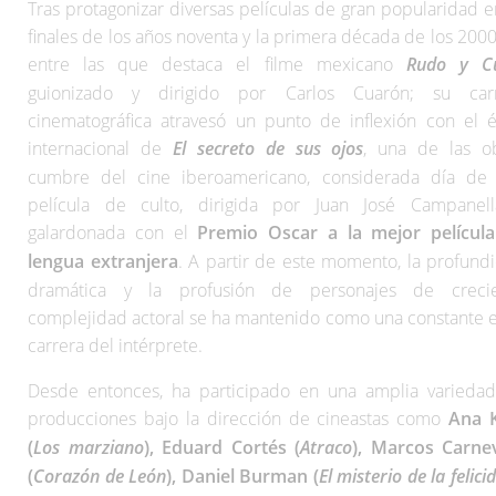
Tras protagonizar diversas películas de gran popularidad e
finales de los años noventa y la primera década de los 2000
entre las que destaca el filme mexicano
Rudo y Cu
guionizado y dirigido por Carlos Cuarón; su car
cinematográfica atravesó un punto de inflexión con el é
internacional de
El secreto de sus ojos
, una de las o
cumbre del cine iberoamericano, considerada día de
película de culto, dirigida por Juan José Campanel
galardonada con el
Premio Oscar a la mejor películ
lengua extranjera
. A partir de este momento, la profund
dramática y la profusión de personajes de creci
complejidad actoral se ha mantenido como una constante e
carrera del intérprete.
Desde entonces, ha participado en una amplia varieda
producciones bajo la dirección de cineastas como
Ana 
(
Los marziano
), Eduard Cortés (
Atraco
), Marcos Carne
(
Corazón de León
), Daniel Burman (
El misterio de la felici