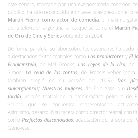
este género, marcado por una extraordinaria conexión co
público, ha sido reconocido en nueve ocasiones con el pr
Martín Fierro como actor de comedia
, el máximo gala
de la televisión argentina, a los que se suma el
Martín Fi
de Oro de Cine y Series
obtenido en 2024.
De forma paralela, su labor sobre los escenarios ha dado l
a destacados éxitos teatrales como
Los productores
y
El j
Frankenstein
, de Mel Brooks;
Los reyes de la risa
, de 
Simon;
La cena de los tontos
, de Francis Veber (obra
también dirigió en su versión de 2009);
Dos píc
sinvergüenzas; Nuestras mujeres
, de Eric Assous o
Desd
Jardín
, versión teatral de la emblemática película de P
Sellers que se encuentra representando actualme
Asimismo, desarrolló su faceta como director teatral con tít
como
Perfectos desconocidos
, adaptación de la obra de P
Genovese.