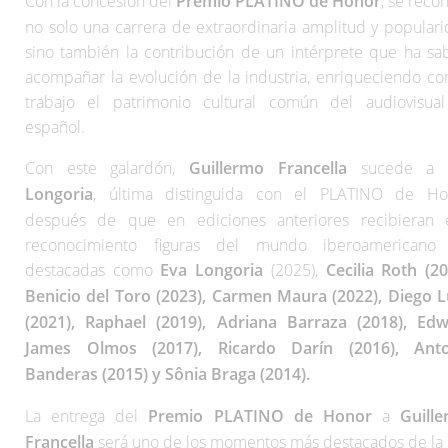
Con la concesión del
Premio PLATINO de Honor
, se reco
no solo una carrera de extraordinaria amplitud y populari
sino también la contribución de un intérprete que ha sa
acompañar la evolución de la industria, enriqueciendo co
trabajo el patrimonio cultural común del audiovisua
español.
Con este galardón,
Guillermo Francella
sucede 
Longoria
, última distinguida con el PLATINO de Ho
después de que en ediciones anteriores recibieran 
reconocimiento figuras del mundo iberoamericano
destacadas como
Eva Longoria
(2025),
Cecilia Roth (20
Benicio del Toro (2023), Carmen Maura (2022), Diego 
(2021), Raphael (2019), Adriana Barraza (2018), Ed
James Olmos (2017), Ricardo Darín (2016), Anto
Banderas (2015) y Sônia Braga (2014).
La entrega del
Premio PLATINO de Honor
a
Guill
Francella
será uno de los momentos más destacados de la 