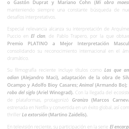
o Gastón Duprat y Mariano Cohn (
Mi obra maes
manteniendo siempre una constante búsqueda de nu
desafíos interpretativos.
Especial relevancia alcanza su interpretación de Arquím
Puccio en
El clan
, de Pablo Trapero, por la que obtuv
Premio PLATINO a Mejor Interpretación Mascul
consolidando su reconocimiento internacional en el ám
dramático.
Su filmografía reciente incluye títulos como
Los que a
odian
(Alejandro Maci), adaptación de la obra de Sil
Ocampo y Adolfo Bioy Casares;
Animal
(Armando Bo);
robo del siglo
(Ariel Winograd).
Con la llegada del ecosis
de plataformas, protagonizó
Granizo
(Marcos Carneva
estrenada en Netflix y convertida en un éxito global, así com
thriller
La extorsión
(Martino Zaidelis).
En televisión reciente, su participación en la serie
El encar